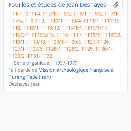
Fouilles et études de Jean Deshayes
Ajout
TT1-TT2, TT4, TT5/1-TT5/2, TT6/1-TT6/2, TT7/1-
TT7/5, TT8-TT9, TT10/1-TT10/4, TT11/1-TT11/15,
TT12, TT13/1-TT13/12, TT15/1/1-TT15/1/17,
TT15/2/1-TT15/2/15, TT16-TT17, TT18/1-TT18/23,
TT19/1-TT19/18, TT20/1-TT20/5, TT21-TT26,
TT27/1-TT27/6, TT28/1-TT28/2, TT29, TT30/1-
TT30/2, TT31-TT32
·
Série organique
·
1937-1979
Fait partie de
Mission archéologique française à
Tureng Tepe (Iran)
Deshayes Jean