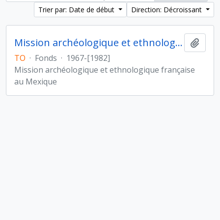
Trier par: Date de début
Direction: Décroissant
Mission archéologique et ethnologique française au Mexique
Ajout
TO
·
Fonds
·
1967-[1982]
Mission archéologique et ethnologique française
au Mexique