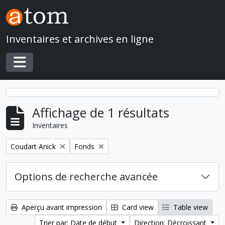
Skip to main content
Inventaires et archives en ligne
Toggle navigation
Affichage de 1 résultats
Inventaires
Remove filter:
Remove filter:
Coudart Anick
Fonds
Options de recherche avancée
Aperçu avant impression
Card view
Table view
Trier par: Date de début
Direction: Décroissant