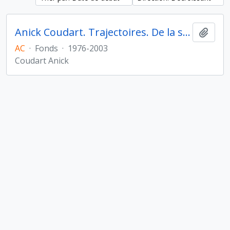
Anick Coudart. Trajectoires. De la sédentarisation à l'État
Ajout
AC
·
Fonds
·
1976-2003
Coudart Anick