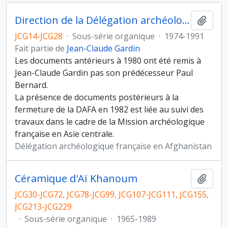
Direction de la Délégation archéologique française en Afghanistan entre 1980 et 1982
Ajout
JCG14-JCG28
·
Sous-série organique
·
1974-1991
Fait partie de
Jean-Claude Gardin
Les documents antérieurs à 1980 ont été remis à
Jean-Claude Gardin pas son prédécesseur Paul
Bernard.
La présence de documents postérieurs à la
fermeture de la DAFA en 1982 est liée au suivi des
travaux dans le cadre de la Mission archéologique
française en Asie centrale.
Délégation archéologique française en Afghanistan
Céramique d'Aï Khanoum
Ajout
JCG30-JCG72, JCG78-JCG99, JCG107-JCG111, JCG155,
JCG213-JCG229
·
Sous-série organique
·
1965-1989