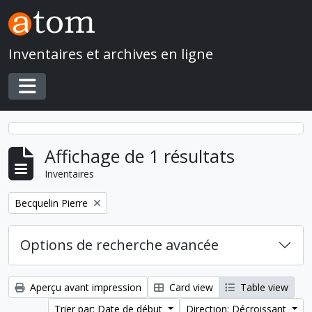
Skip to main content
Inventaires et archives en ligne
Toggle navigation
Affichage de 1 résultats
Inventaires
Remove filter:
Becquelin Pierre
Options de recherche avancée
Aperçu avant impression
Card view
Table view
Trier par: Date de début
Direction: Décroissant