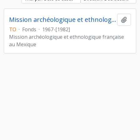
Mission archéologique et ethnologique française au Mexique
Ajout
TO
·
Fonds
·
1967-[1982]
Mission archéologique et ethnologique française
au Mexique