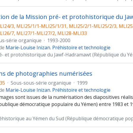
tion de la Mission pré- et protohistorique du
I24/3, MLI25/1/1-MLI25/1/31, MLI25/2/1-MLI25/2/3, MLI25
LI26/7, MLI27/1-MLI27/2, MLI28-MLI33
us-série organique
·
1993-2000
 de
Marie-Louise Inizan. Préhistoire et technologie
é- et protohistorique du Jawf-Hadramawt (République du Y
ons de photographies numérisées
35
·
Sous-sous-série organique
·
1999
 de
Marie-Louise Inizan. Préhistoire et technologie
images sont issues de la numérisation des diapositives réali
publique démocratique populaire du Yémen) entre 1983 et 199
éhistorique au Yémen du Sud (République démocratique po