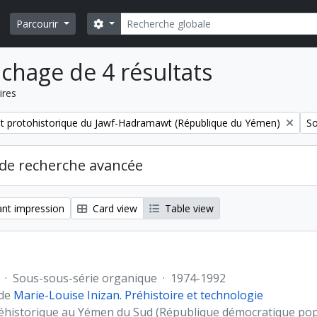
Rechercher
Search options
Parcourir
ichage de 4 résultats
ires
Re
et protohistorique du Jawf-Hadramawt (République du Yémen)
So
de recherche avancée
nt impression
Card view
Table view
·
Sous-sous-série organique
·
1974-1992
 de
Marie-Louise Inizan. Préhistoire et technologie
éhistorique au Yémen du Sud (République démocratique po