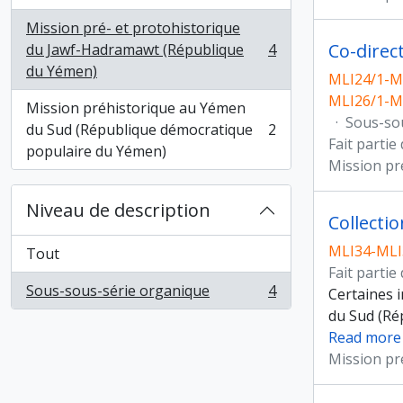
Mission pré- et protohistorique
Co-direc
du Jawf-Hadramawt (République
4
, 4 résultats
du Yémen)
MLI24/1-ML
MLI26/1-M
Mission préhistorique au Yémen
·
Sous-so
du Sud (République démocratique
2
, 2 résultats
Fait partie
populaire du Yémen)
Mission pr
Niveau de description
Collecti
MLI34-MLI
Tout
Fait partie
Sous-sous-série organique
4
Certaines 
, 4 résultats
du Sud (Ré
Read more
Mission pr