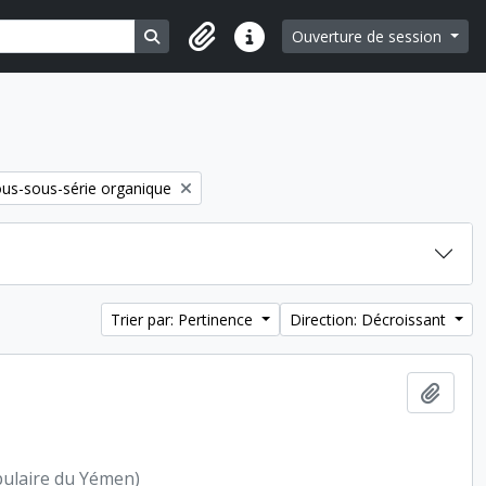
Search in browse page
Ouverture de session
Liens rapides
move filter:
us-sous-série organique
Trier par: Pertinence
Direction: Décroissant
Ajout
pulaire du Yémen)