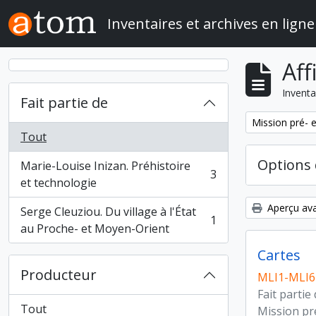
Skip to main content
Inventaires et archives en ligne
Aff
Inventa
Fait partie de
Remove filter:
Mission pré- 
Tout
Options 
Marie-Louise Inizan. Préhistoire
3
, 3 résultats
et technologie
Aperçu ava
Serge Cleuziou. Du village à l'État
1
, 1 résultats
au Proche- et Moyen-Orient
Cartes
Producteur
MLI1-MLI6
Fait partie
Tout
Mission pr