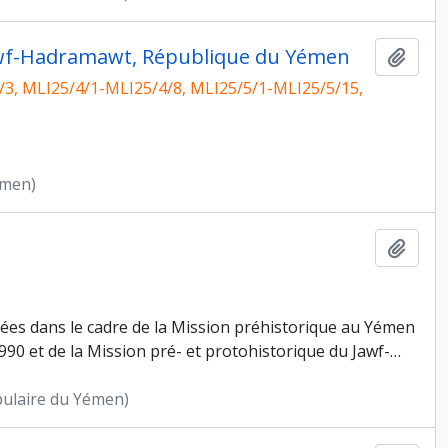
 Jawf-Hadramawt, République du Yémen
Ajout
/3, MLI25/4/1-MLI25/4/8, MLI25/5/1-MLI25/5/15,
émen)
Ajout
sées dans le cadre de la Mission préhistorique au Yémen
0 et de la Mission pré- et protohistorique du Jawf-
…
pulaire du Yémen)