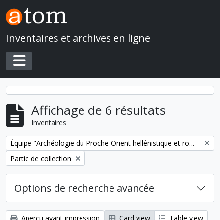
Skip to main content
Inventaires et archives en ligne
Toggle navigation
Affichage de 6 résultats
Inventaires
Remove filter:
Équipe "Archéologie du Proche-Orient hellénistique et romain" (UMR 7041)
Remove filter:
Partie de collection
Options de recherche avancée
Aperçu avant impression
Card view
Table view