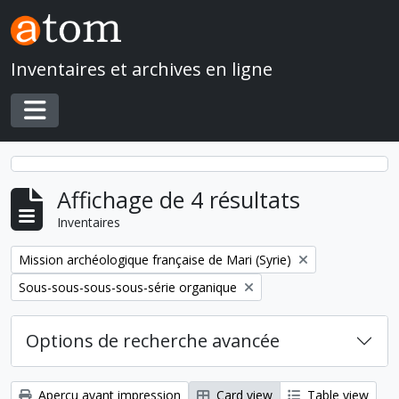
Skip to main content
Inventaires et archives en ligne
Toggle navigation
Affichage de 4 résultats
Inventaires
Remove filter:
Mission archéologique française de Mari (Syrie)
Remove filter:
Sous-sous-sous-sous-série organique
Options de recherche avancée
Aperçu avant impression
Card view
Table view