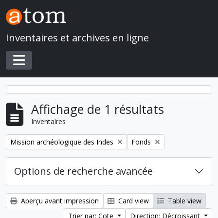
Skip to main content
Inventaires et archives en ligne
Toggle navigation
Affichage de 1 résultats
Inventaires
Remove filter:
Remove filter:
Mission archéologique des Indes
Fonds
Options de recherche avancée
Aperçu avant impression
Card view
Table view
Trier par: Cote
Direction: Décroissant