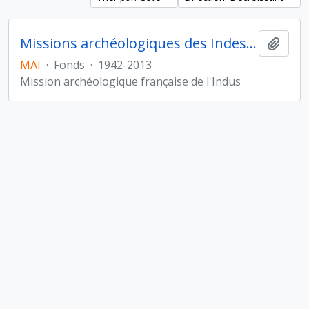
Missions archéologiques des Indes et de l'Indus
Ajout
MAI
·
Fonds
·
1942-2013
Mission archéologique française de l'Indus