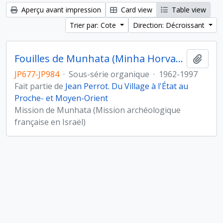
Aperçu avant impression
Card view
Table view
Trier par: Cote
Direction: Décroissant
Fouilles de Munhata (Minha Horvat) sous la direction de Jean Perrot
Ajout
JP677-JP984
·
Sous-série organique
·
1962-1997
Fait partie de
Jean Perrot. Du Village à l'État au
Proche- et Moyen-Orient
Mission de Munhata (Mission archéologique
française en Israël)