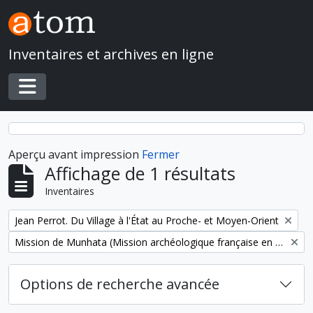
Skip to main content
Inventaires et archives en ligne
Toggle navigation
Aperçu avant impression
Fermer
Affichage de 1 résultats
Inventaires
Remove filter:
Jean Perrot. Du Village à l'État au Proche- et Moyen-Orient
Remove filter:
Mission de Munhata (Mission archéologique française en Israël)
Options de recherche avancée