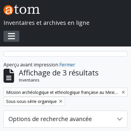
Skip to main content
Inventaires et archives en ligne
Toggle navigation
Aperçu avant impression
Fermer
Affichage de 3 résultats
Inventaires
Remove filter:
Mission archéologique et ethnologique française au Mexique
Remove filter:
Sous-sous-série organique
Options de recherche avancée