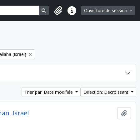
Search in browse page
Ouverture de session
Liens rapides
laha (Israël)
Trier par: Date modifiée
Direction: Décroissant
nan, Israël
Ajout