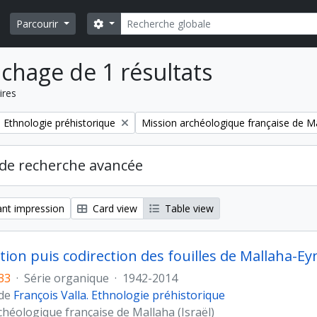
Rechercher
Search options
Parcourir
ichage de 1 résultats
ires
Remove filter:
. Ethnologie préhistorique
Mission archéologique française de Mal
de recherche avancée
nt impression
Card view
Table view
tion puis codirection des fouilles de Mallaha-Ey
33
·
Série organique
·
1942-2014
 de
François Valla. Ethnologie préhistorique
chéologique française de Mallaha (Israël)