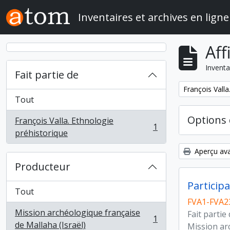
Skip to main content
Inventaires et archives en ligne
Aff
Inventa
Fait partie de
Remove filter:
François Valla
Tout
Options 
François Valla. Ethnologie
1
, 1 résultats
préhistorique
Aperçu ava
Producteur
Participa
Tout
FVA1-FVA2
Mission archéologique française
Fait partie
1
, 1 résultats
de Mallaha (Israël)
Mission ar