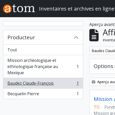
Skip to main content
Inventaires et archives en ligne
Aperçu avant
Aff
Producteur
Inventa
Tout
Remove filter:
Baudez Claud
Mission archéologique et
Options 
ethnologique française au
1
, 1 résultats
Mexique
Aperçu ava
Baudez Claude-François
1
, 1 résultats
Becquelin Pierre
1
, 1 résultats
Mission 
TO
·
Fond
Mission ar