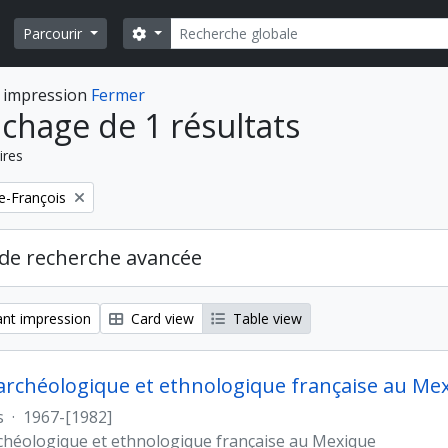
Rechercher
Search options
Parcourir
 impression
Fermer
ichage de 1 résultats
ires
e-François
de recherche avancée
nt impression
Card view
Table view
archéologique et ethnologique française au Me
s
·
1967-[1982]
chéologique et ethnologique française au Mexique