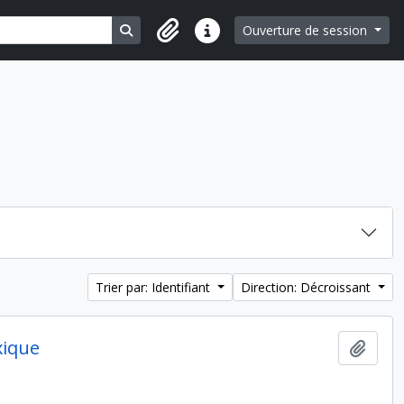
Search in browse page
Ouverture de session
Liens rapides
Trier par: Identifiant
Direction: Décroissant
xique
Ajout