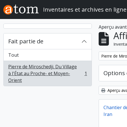
Skip to main content
Inventaires et archives en ligne
Aperçu avant
Aff
Fait partie de
Inventa
Tout
Remove filter:
Pierre de Miro
Pierre de Miroschedji. Du Village
Options 
à l'État au Proche- et Moyen-
1
, 1 résultats
Orient
Aperçu ava
Chantier de
Iran