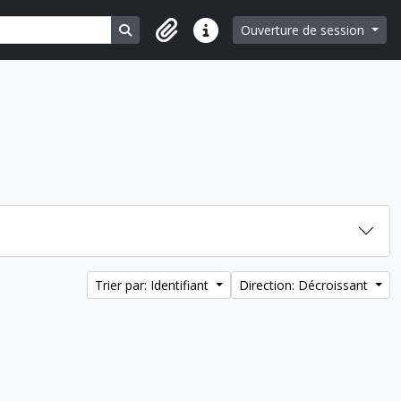
Search in browse page
Ouverture de session
Liens rapides
Trier par: Identifiant
Direction: Décroissant