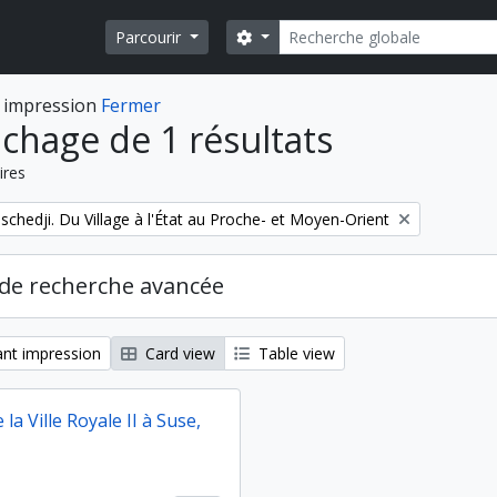
Rechercher
Search options
Parcourir
 impression
Fermer
ichage de 1 résultats
ires
schedji. Du Village à l'État au Proche- et Moyen-Orient
de recherche avancée
nt impression
Card view
Table view
 la Ville Royale II à Suse,