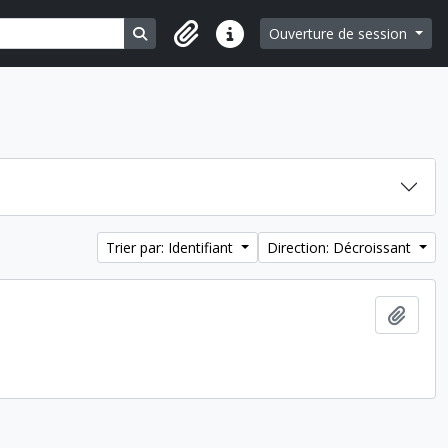
Search in browse page
Ouverture de session
Liens rapides
Trier par: Identifiant
Direction: Décroissant
Ajout