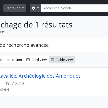
Rechercher
Search options
Parcourir
ichage de 1 résultats
ires
de recherche avancée
nt impression
Card view
Table view
Lavallée. Archéologie des Amériques
s
·
1967-2010
anièle