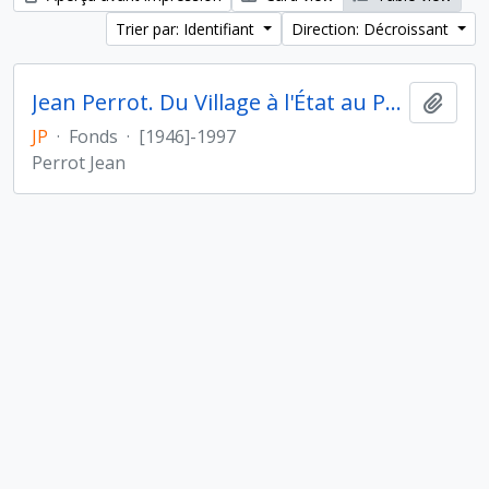
Trier par: Identifiant
Direction: Décroissant
Jean Perrot. Du Village à l'État au Proche- et Moyen-Orient
Ajout
JP
·
Fonds
·
[1946]-1997
Perrot Jean