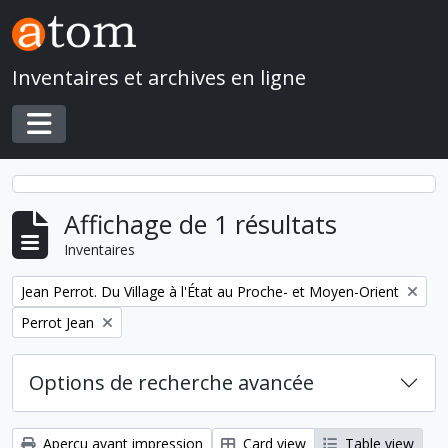
Skip to main content
Inventaires et archives en ligne
Toggle navigation
Affichage de 1 résultats
Inventaires
Remove filter:
Jean Perrot. Du Village à l'État au Proche- et Moyen-Orient
Remove filter:
Perrot Jean
Options de recherche avancée
Aperçu avant impression
Card view
Table view