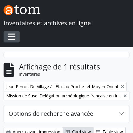
Skip to main content
Inventaires et archives en ligne
Toggle navigation
Affichage de 1 résultats
Inventaires
Remove filter:
Jean Perrot. Du Village à l'État au Proche- et Moyen-Orient
Remove filter:
Mission de Suse. Délégation archéologique française en Iran
Options de recherche avancée
Aperçu avant impression
Card view
Table view