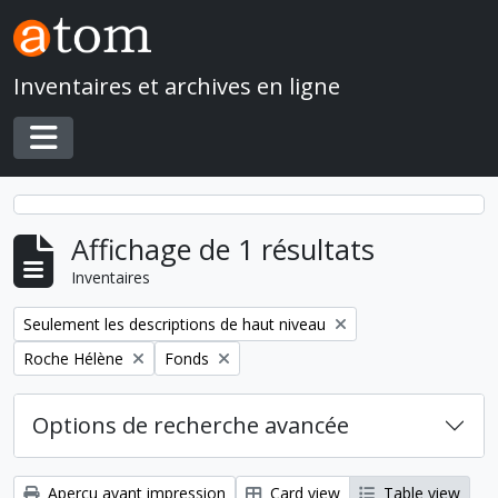
Skip to main content
Inventaires et archives en ligne
Toggle navigation
Affichage de 1 résultats
Inventaires
Remove filter:
Seulement les descriptions de haut niveau
Remove filter:
Remove filter:
Roche Hélène
Fonds
Options de recherche avancée
Aperçu avant impression
Card view
Table view