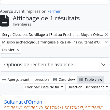
Skip to main content
Aperçu avant impression
Fermer
Affichage de 1 résultats
Inventaires
Remove filter:
Serge Cleuziou. Du village à l'État au Proche- et Moyen-Orient
Remove filter:
Mission archéologique française à Ra's al-Jinz (Sultanat d'Oman)
Remove filter:
Dossier
Options de recherche avancée
Aperçu avant impression
Card view
Table view
Trier par: Date de fin
Direction: Décroissant
Sultanat d'Oman
SC176/1/1-SC176/1/9, SC176/2/1-SC176/2/7, SC176/3/1-