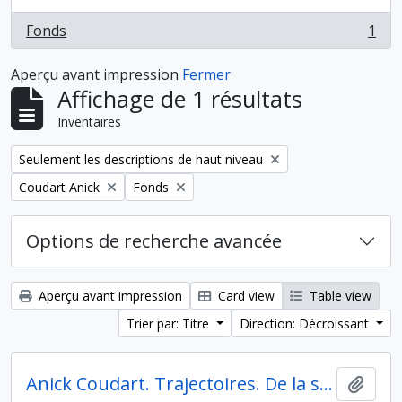
Fonds
1
, 1 résultats
Aperçu avant impression
Fermer
Affichage de 1 résultats
Inventaires
Remove filter:
Seulement les descriptions de haut niveau
Remove filter:
Remove filter:
Coudart Anick
Fonds
Options de recherche avancée
Aperçu avant impression
Card view
Table view
Trier par: Titre
Direction: Décroissant
Anick Coudart. Trajectoires. De la sédentarisation à l'État
Ajout