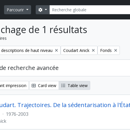
Rechercher
Search options
Parcourir
ichage de 1 résultats
ires
Remove filter:
Remove filter:
 descriptions de haut niveau
Coudart Anick
Fonds
de recherche avancée
nt impression
Card view
Table view
dart. Trajectoires. De la sédentarisation à l'Éta
s
·
1976-2003
ick