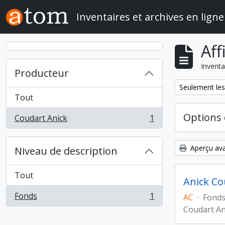
Skip to main content
Inventaires et archives en ligne
Aff
Inventa
Producteur
Remove filter:
Seulement les
Tout
Options 
Coudart Anick
1
, 1 résultats
Aperçu ava
Niveau de description
Tout
Anick Cou
Fonds
1
AC
·
Fond
, 1 résultats
Coudart An