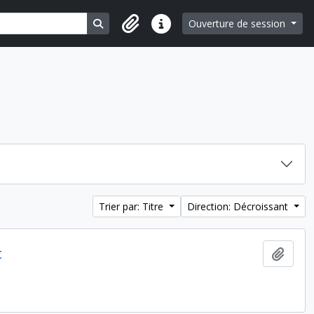
Search in browse page
Ouverture de session
Liens rapides
Trier par: Titre
Direction: Décroissant
t
Ajout