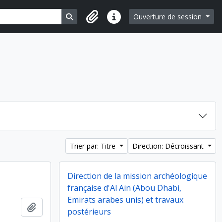
Search in browse page
Ouverture de session
Liens rapides
Trier par: Titre
Direction: Décroissant
Direction de la mission archéologique
française d'Al Ain (Abou Dhabi,
Emirats arabes unis) et travaux
Ajouter au presse-papier
postérieurs