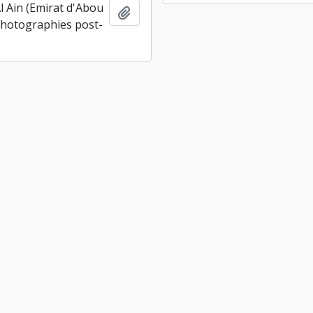
Al Ain (Emirat d'Abou
Ajouter au presse-papier
photographies post-