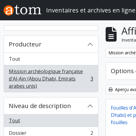
Skip to main content
Inventaires et archives en ligne
Aff
Inventa
Producteur
Remove filter:
Mission arché
Tout
Options 
Mission archéologique française
d'Al-Aïn (Abou Dhabi, Emirats
3
, 3 résultats
arabes unis)
Aperçu ava
Niveau de description
Fouilles d'
Dhabi) et 
Tout
fouilles
Dossier
2