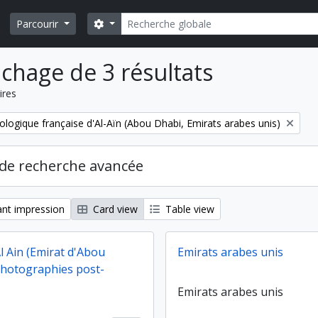
Rechercher
Search options
Parcourir
ichage de 3 résultats
ires
ologique française d'Al-Aïn (Abou Dhabi, Emirats arabes unis)
de recherche avancée
nt impression
Card view
Table view
Al Ain (Emirat d'Abou
Emirats arabes unis
photographies post-
Emirats arabes unis