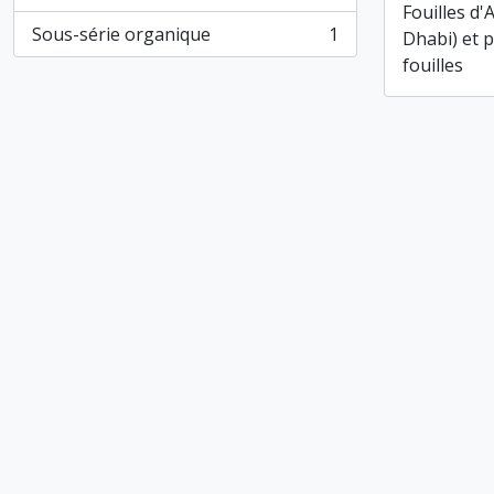
, 2 résultats
Fouilles d'
Sous-série organique
1
Dhabi) et 
, 1 résultats
fouilles