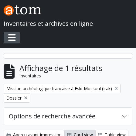
Skip to main content
Inventaires et archives en ligne
Toggle navigation
Affichage de 1 résultats
Inventaires
Remove filter:
Mission archéologique française à Eski-Mossoul (Irak)
Remove filter:
Dossier
Options de recherche avancée
Aperçu avant impression
Card view
Table view