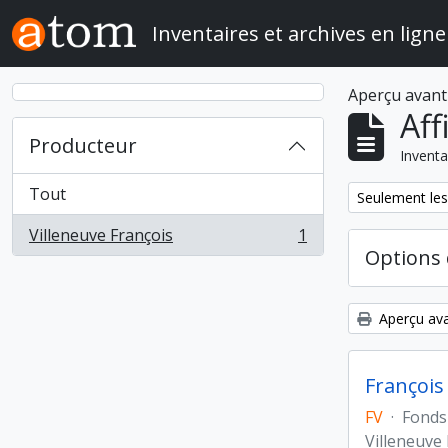
Skip to main content
Inventaires et archives en ligne
Aperçu avant
Aff
Producteur
Inventa
Tout
Remove filter:
Seulement les
Villeneuve François
1
, 1 résultats
Options 
Aperçu ava
François
FV
·
Fonds
Villeneuve