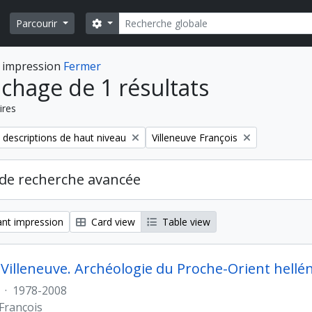
Rechercher
Search options
Parcourir
 impression
Fermer
ichage de 1 résultats
ires
Remove filter:
 descriptions de haut niveau
Villeneuve François
de recherche avancée
nt impression
Card view
Table view
 Villeneuve. Archéologie du Proche-Orient hellé
·
1978-2008
 François