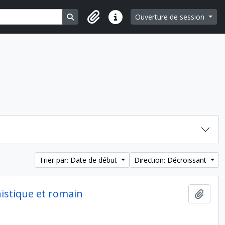
Search in browse page
Ouverture de session
Liens rapides
Trier par: Date de début
Direction: Décroissant
nistique et romain
Ajout