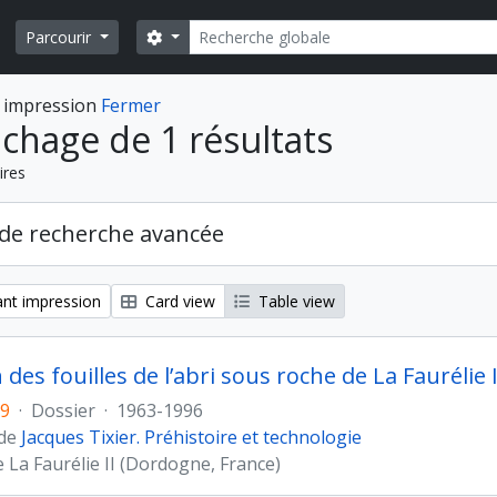
Rechercher
Search options
Parcourir
 impression
Fermer
ichage de 1 résultats
ires
de recherche avancée
nt impression
Card view
Table view
 des fouilles de l’abri sous roche de La Faurélie
69
·
Dossier
·
1963-1996
 de
Jacques Tixier. Préhistoire et technologie
 La Faurélie II (Dordogne, France)