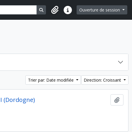
Search in browse page
Ouverture de session
Liens rapides
Trier par: Date modifiée
Direction: Croissant
 II (Dordogne)
Ajout