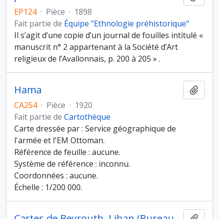
EP124
·
Pièce
·
1898
Fait partie de
Équipe "Ethnologie préhistorique"
Il s’agit d’une copie d’un journal de fouilles intitulé «
manuscrit n° 2 appartenant à la Société d’Art
religieux de l’Avallonnais, p. 200 à 205 » .
Hama
Ajout
CA254
·
Pièce
·
1920
Fait partie de
Cartothèque
Carte dressée par : Service géographique de
l'armée et l'EM Ottoman.
Référence de feuille : aucune.
Système de référence : inconnu.
Coordonnées : aucune.
Échelle : 1/200 000.
Cartes de Beyrouth, Liban (Bureau topographique de l'AFL, Beyrouth)
Ajout