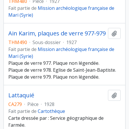
THM480
·
Pièce
·
1927
Fait partie de
Mission archéologique française de
Mari (Syrie)
Ain Karim, plaques de verre 977-979
Ajout
THM490
·
Sous-dossier
·
1927
Fait partie de
Mission archéologique française de
Mari (Syrie)
Plaque de verre 977. Plaque non légendée.
Plaque de verre 978. Eglise de Saint-Jean-Baptiste.
Plaque de verre 979. Plaque non légendée.
Lattaquié
Ajout
CA279
·
Pièce
·
1928
Fait partie de
Cartothèque
Carte dressée par : Service géographique de
l'armée.