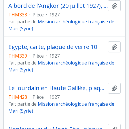
A bord de l'Angkor (20 juillet 1927), plaque de verre 4
Ajout
THM333
·
Pièce
·
1927
Fait partie de
Mission archéologique française de
Mari (Syrie)
Egypte, carte, plaque de verre 10
Ajout
THM339
·
Pièce
·
1927
Fait partie de
Mission archéologique française de
Mari (Syrie)
Le Jourdain en Haute Galilée, plaque de verre 682
Ajout
THM428
·
Pièce
·
1927
Fait partie de
Mission archéologique française de
Mari (Syrie)