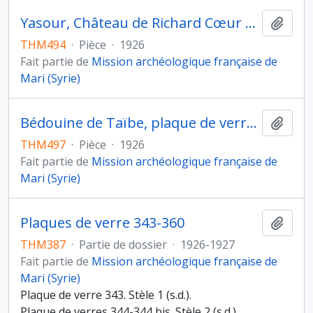
Yasour, Château de Richard Cœur de Lion, plaque de verre 988
Ajout
THM494
·
Pièce
·
1926
Fait partie de
Mission archéologique française de
Mari (Syrie)
Bédouine de Taïbe, plaque de verre 991
Ajout
THM497
·
Pièce
·
1926
Fait partie de
Mission archéologique française de
Mari (Syrie)
Plaques de verre 343-360
Ajout
THM387
·
Partie de dossier
·
1926-1927
Fait partie de
Mission archéologique française de
Mari (Syrie)
Plaque de verre 343. Stèle 1 (s.d.).
Plaque de verres 344-344 bis. Stèle 2 (s.d.).