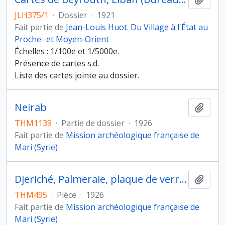
JLH375/1
·
Dossier
·
1921
Fait partie de
Jean-Louis Huot. Du Village à l'État au
Proche- et Moyen-Orient
Échelles : 1/100e et 1/5000e.
Présence de cartes s.d.
Liste des cartes jointe au dossier.
Neirab
Ajout
THM1139
·
Partie de dossier
·
1926
Fait partie de
Mission archéologique française de
Mari (Syrie)
Djeriché, Palmeraie, plaque de verre 989
Ajout
THM495
·
Pièce
·
1926
Fait partie de
Mission archéologique française de
Mari (Syrie)