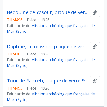
Bédouine de Yasour, plaque de verre 990
Ajout
THM496
·
Pièce
·
1926
Fait partie de
Mission archéologique française de
Mari (Syrie)
Daphné, la moisson, plaque de verre 336
Ajout
THM385
·
Pièce
·
1926
Fait partie de
Mission archéologique française de
Mari (Syrie)
Tour de Ramleh, plaque de verre 987
Ajout
THM493
·
Pièce
·
1926
Fait partie de
Mission archéologique française de
Mari (Syrie)