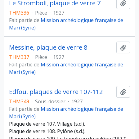
Le Stromboli, plaque de verre 7
Ajout
THM336
·
Pièce
·
1927
Fait partie de
Mission archéologique française de
Mari (Syrie)
Messine, plaque de verre 8
Ajout
THM337
·
Pièce
·
1927
Fait partie de
Mission archéologique française de
Mari (Syrie)
Edfou, plaques de verre 107-112
Ajout
THM349
·
Sous-dossier
·
1927
Fait partie de
Mission archéologique française de
Mari (Syrie)
Plaque de verre 107. Village (s.d.).
Plaque de verre 108. Pylône (s.d.).
Plaque de verre 109. Le temple vu du pylône (1927).