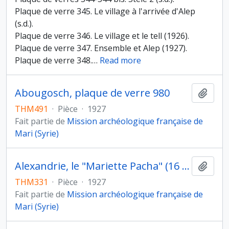
Plaque de verre 345. Le village à l'arrivée d'Alep
(s.d.).
Plaque de verre 346. Le village et le tell (1926).
Plaque de verre 347. Ensemble et Alep (1927).
Plaque de verre 348.
…
Read more
Abougosch, plaque de verre 980
Ajout
THM491
·
Pièce
·
1927
Fait partie de
Mission archéologique française de
Mari (Syrie)
Alexandrie, le "Mariette Pacha" (16 juillet 1927), plaque de verre 2
Ajout
THM331
·
Pièce
·
1927
Fait partie de
Mission archéologique française de
Mari (Syrie)