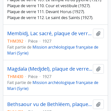
Plaque de verre 110. Cour et vestibule (1927).
Plaque de verre 111. Devant Horus (1927).
Plaque de verre 112. Le saint des Saints (1927).
Membidj, Lac sacré, plaque de verre 407
Ajout
THM392
·
Pièce
·
1927
Fait partie de
Mission archéologique française de
Mari (Syrie)
Magdala (Medjdel), plaque de verre 697
Ajout
THM430
·
Pièce
·
1927
Fait partie de
Mission archéologique française de
Mari (Syrie)
Bethsaour vu de Bethléem, plaque de verre 960
Ajout