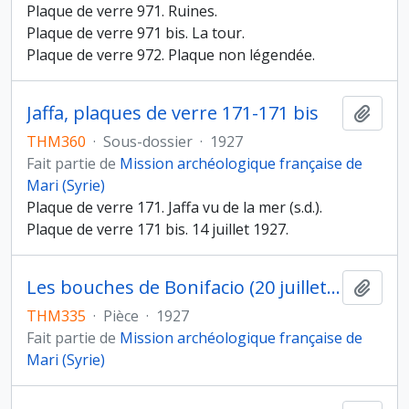
Plaque de verre 971. Ruines.
Plaque de verre 971 bis. La tour.
Plaque de verre 972. Plaque non légendée.
Jaffa, plaques de verre 171-171 bis
Ajout
THM360
·
Sous-dossier
·
1927
Fait partie de
Mission archéologique française de
Mari (Syrie)
Plaque de verre 171. Jaffa vu de la mer (s.d.).
Plaque de verre 171 bis. 14 juillet 1927.
Les bouches de Bonifacio (20 juillet 1927), plaque de verre 6
Ajout
THM335
·
Pièce
·
1927
Fait partie de
Mission archéologique française de
Mari (Syrie)