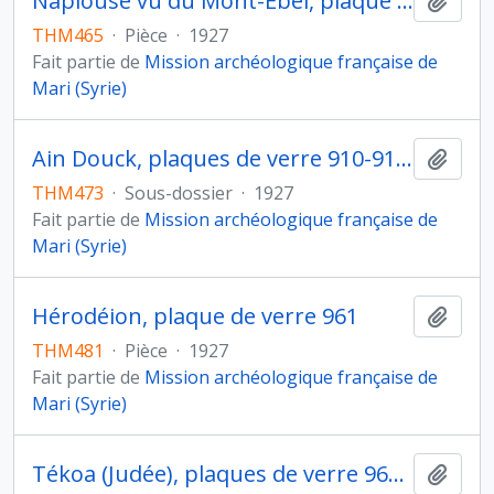
Naplouse vu du Mont-Ebel, plaque de verre 732
Ajout
THM465
·
Pièce
·
1927
Fait partie de
Mission archéologique française de
Mari (Syrie)
Ain Douck, plaques de verre 910-910 bis
Ajout
THM473
·
Sous-dossier
·
1927
Fait partie de
Mission archéologique française de
Mari (Syrie)
Hérodéion, plaque de verre 961
Ajout
THM481
·
Pièce
·
1927
Fait partie de
Mission archéologique française de
Mari (Syrie)
Tékoa (Judée), plaques de verre 962--963
Ajout