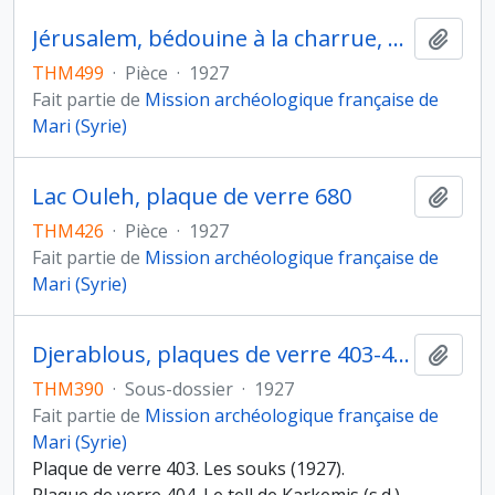
Jérusalem, bédouine à la charrue, plaque de verre 992
Ajout
THM499
·
Pièce
·
1927
Fait partie de
Mission archéologique française de
Mari (Syrie)
Lac Ouleh, plaque de verre 680
Ajout
THM426
·
Pièce
·
1927
Fait partie de
Mission archéologique française de
Mari (Syrie)
Djerablous, plaques de verre 403-404
Ajout
THM390
·
Sous-dossier
·
1927
Fait partie de
Mission archéologique française de
Mari (Syrie)
Plaque de verre 403. Les souks (1927).