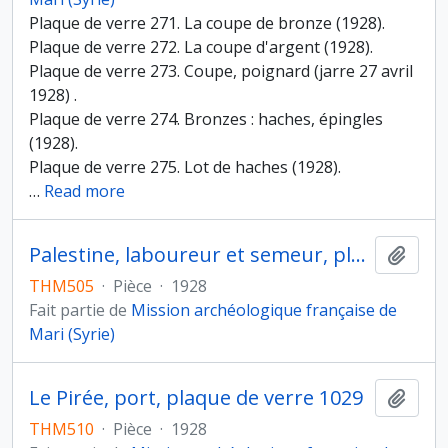
Plaque de verre 271. La coupe de bronze (1928).
Plaque de verre 272. La coupe d'argent (1928).
Plaque de verre 273. Coupe, poignard (jarre 27 avril
1928) .
Plaque de verre 274. Bronzes : haches, épingles
(1928).
Plaque de verre 275. Lot de haches (1928).
…
Read more
Palestine, laboureur et semeur, plaque de verre 999
Ajout
THM505
·
Pièce
·
1928
Fait partie de
Mission archéologique française de
Mari (Syrie)
Le Pirée, port, plaque de verre 1029
Ajout
THM510
·
Pièce
·
1928