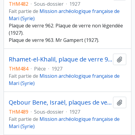
THM482
·
Sous-dossier
·
1927
Fait partie de
Mission archéologique française de
Mari (Syrie)
Plaque de verre 962. Plaque de verre non légendée
(1927).
Plaque de verre 963. Mr Gampert (1927).
Rhamet-el-Khalil, plaque de verre 965
Ajout
THM484
·
Pièce
·
1927
Fait partie de
Mission archéologique française de
Mari (Syrie)
Qebour Bene, Israël, plaques de verre 975-976
Ajout
THM489
·
Sous-dossier
·
1927
Fait partie de
Mission archéologique française de
Mari (Syrie)