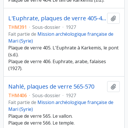
Plaque de verre 404. Le tell de Karkemis (s.d.).
L'Euphrate, plaques de verre 405-406
Ajout
THM391
·
Sous-dossier
·
1927
Fait partie de
Mission archéologique française de
Mari (Syrie)
Plaque de verre 405. L'Euphrate à Karkemis, le pont
(s.d.).
Plaque de verre 406. Euphrate, arabe, falaises
(1927).
Nahlé, plaques de verre 565-570
Ajout
THM406
·
Sous-dossier
·
1927
Fait partie de
Mission archéologique française de
Mari (Syrie)
Plaque de verre 565. Le vallon.
Plaque de verre 566. Le temple.