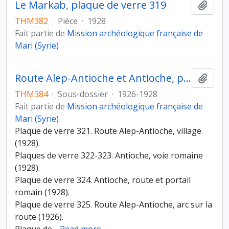
Le Markab, plaque de verre 319
Ajout
THM382
·
Pièce
·
1928
Fait partie de
Mission archéologique française de
Mari (Syrie)
Route Alep-Antioche et Antioche, plaques de verre 321-335
Ajout
THM384
·
Sous-dossier
·
1926-1928
Fait partie de
Mission archéologique française de
Mari (Syrie)
Plaque de verre 321. Route Alep-Antioche, village
(1928).
Plaques de verre 322-323. Antioche, voie romaine
(1928).
Plaque de verre 324. Antioche, route et portail
romain (1928).
Plaque de verre 325. Route Alep-Antioche, arc sur la
route (1926).