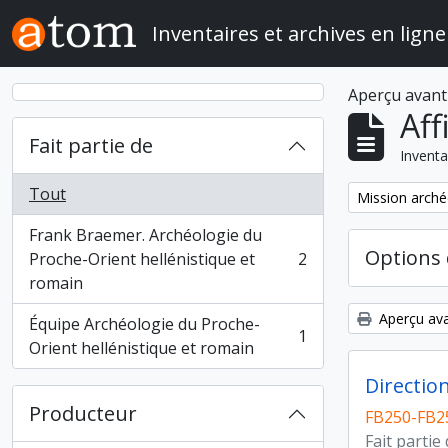
Skip to main content
Inventaires et archives en ligne
Aperçu avant
Aff
Fait partie de
Inventa
Tout
Remove filter:
Mission arché
Frank Braemer. Archéologie du
Options 
Proche-Orient hellénistique et
2
, 2 résultats
romain
Aperçu ava
Équipe Archéologie du Proche-
1
, 1 résultats
Orient hellénistique et romain
Directio
Producteur
FB250-FB2
Fait partie