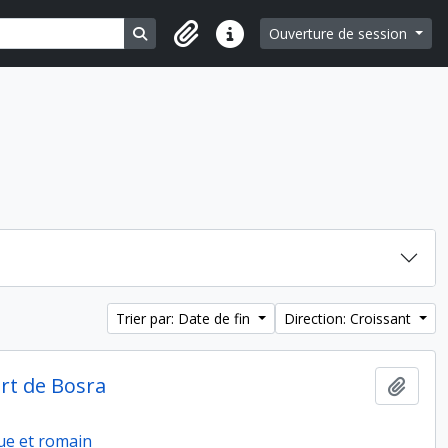
Search in browse page
Ouverture de session
Liens rapides
Trier par: Date de fin
Direction: Croissant
rt de Bosra
Ajout
ue et romain