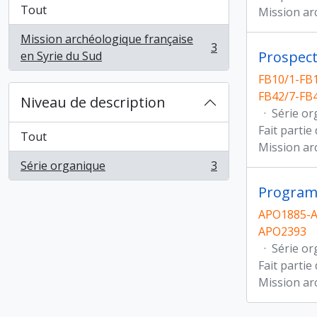
Tout
Mission ar
Mission archéologique française
3
, 3 résultats
Prospect
en Syrie du Sud
FB10/1-FB1
FB42/7-FB4
Niveau de description
·
Série or
Fait partie
Tout
Mission ar
Série organique
3
, 3 résultats
Program
APO1885-A
APO2393
·
Série or
Fait partie
Mission ar