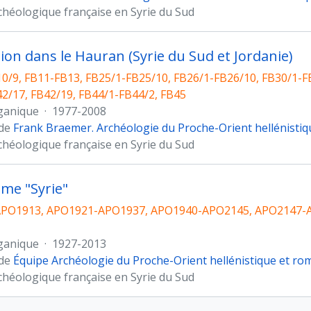
chéologique française en Syrie du Sud
ion dans le Hauran (Syrie du Sud et Jordanie)
0/9, FB11-FB13, FB25/1-FB25/10, FB26/1-FB26/10, FB30/1-FB
2/17, FB42/19, FB44/1-FB44/2, FB45
ganique
·
1977-2008
 de
Frank Braemer. Archéologie du Proche-Orient hellénistiq
chéologique française en Syrie du Sud
me "Syrie"
PO1913, APO1921-APO1937, APO1940-APO2145, APO2147-A
ganique
·
1927-2013
 de
Équipe Archéologie du Proche-Orient hellénistique et ro
chéologique française en Syrie du Sud