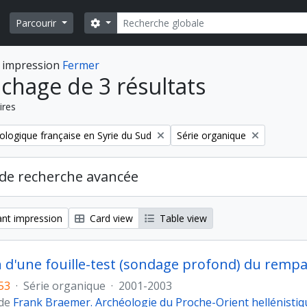
Rechercher
Search options
Parcourir
 impression
Fermer
ichage de 3 résultats
ires
Remove filter:
ologique française en Syrie du Sud
Série organique
de recherche avancée
nt impression
Card view
Table view
n d'une fouille-test (sondage profond) du rempa
53
·
Série organique
·
2001-2003
 de
Frank Braemer. Archéologie du Proche-Orient hellénistiq