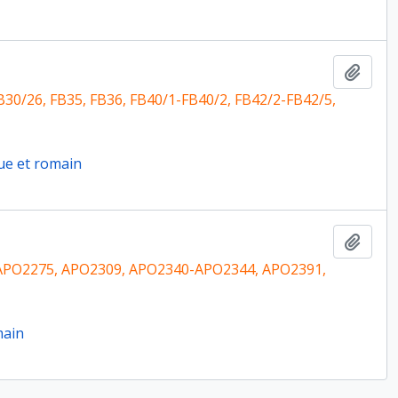
Ajout
30/26, FB35, FB36, FB40/1-FB40/2, FB42/2-FB42/5,
ue et romain
Ajout
PO2275, APO2309, APO2340-APO2344, APO2391,
main