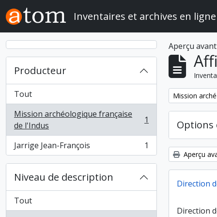
Skip to main content
Inventaires et archives en ligne
Aperçu avant
Aff
Producteur
Inventa
Tout
Remove filter:
Mission arché
Mission archéologique française
1
Options 
, 1 résultats
de l'Indus
Jarrige Jean-François
1
, 1 résultats
Aperçu ava
Niveau de description
Direction d
Tout
Direction 