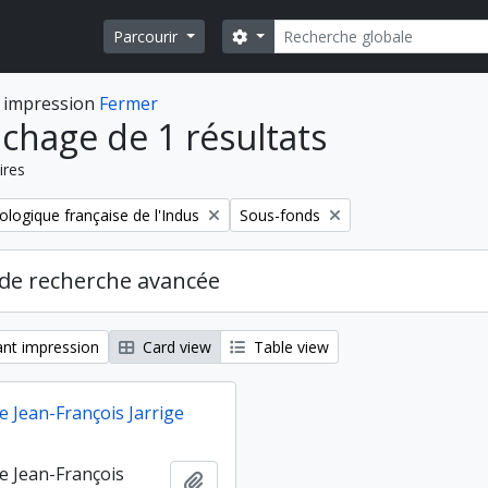
Rechercher
Search options
Parcourir
 impression
Fermer
ichage de 1 résultats
ires
Remove filter:
ologique française de l'Indus
Sous-fonds
de recherche avancée
nt impression
Card view
Table view
e Jean-François Jarrige
de Jean-François
Ajouter au presse-papier