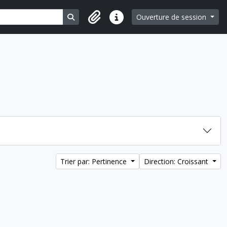
Search in browse page
Ouverture de session
Liens rapides
Trier par: Pertinence
Direction: Croissant