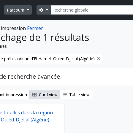
Rechercher
Search options
Parcourir
 impression
Fermer
ichage de 1 résultats
ires
te préhistorique d'El Hamel, Ouled-Djellal (Algérie)
de recherche avancée
nt impression
Card view
Table view
e fouilles dans la région
 Ouled-Djellal (Algérie)