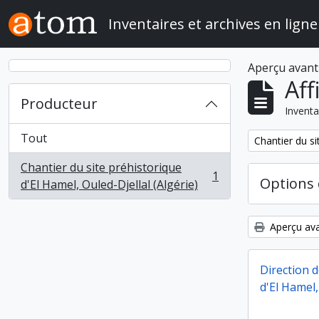
Skip to main content
Inventaires et archives en ligne
Aperçu avant
Aff
Producteur
Inventa
Tout
Remove filter:
Chantier du si
Chantier du site préhistorique
1
Options 
, 1 résultats
d'El Hamel, Ouled-Djellal (Algérie)
Aperçu ava
Direction d
d'El Hamel,