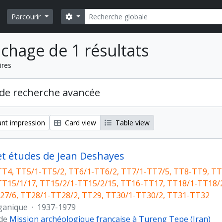
Rechercher
Search options
Parcourir
ichage de 1 résultats
ires
de recherche avancée
nt impression
Card view
Table view
 et études de Jean Deshayes
T4, TT5/1-TT5/2, TT6/1-TT6/2, TT7/1-TT7/5, TT8-TT9, TT
TT15/1/17, TT15/2/1-TT15/2/15, TT16-TT17, TT18/1-TT18/
27/6, TT28/1-TT28/2, TT29, TT30/1-TT30/2, TT31-TT32
ganique
·
1937-1979
 de
Mission archéologique française à Tureng Tepe (Iran)