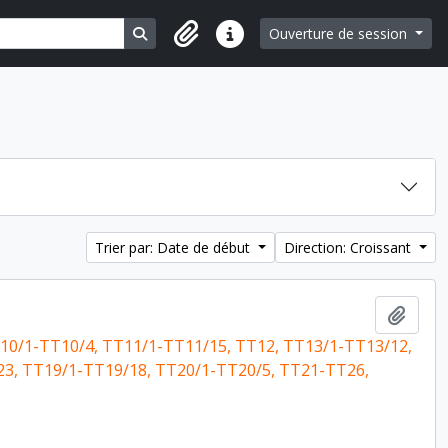
Search in browse page
Ouverture de session
Liens rapides
Trier par: Date de début
Direction: Croissant
Ajout
10/1-TT10/4, TT11/1-TT11/15, TT12, TT13/1-TT13/12,
23, TT19/1-TT19/18, TT20/1-TT20/5, TT21-TT26,