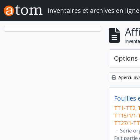
Skip to main content
Inventaires et archives en ligne
Aff
Inventa
Options 
Aperçu ava
Fouilles
TT1-TT2, T
TT15/1/1-
TT27/1-TT
·
Série or
Fait partie