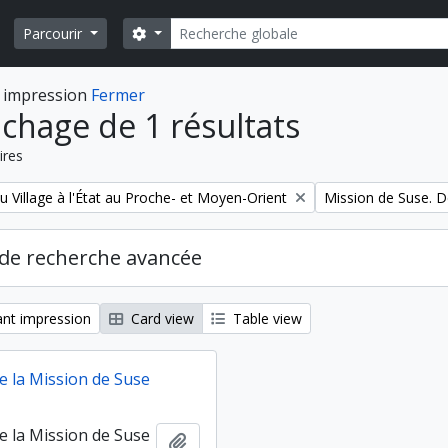
Rechercher
Search options
Parcourir
 impression
Fermer
ichage de 1 résultats
ires
Remove filter:
u Village à l'État au Proche- et Moyen-Orient
Mission de Suse. D
de recherche avancée
nt impression
Card view
Table view
e la Mission de Suse
e la Mission de Suse
Ajouter au presse-papier