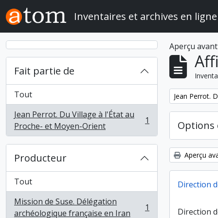
Skip to main content
Inventaires et archives en ligne
Aperçu avant
Aff
Fait partie de
Inventa
Tout
Remove filter:
Jean Perrot. D
Jean Perrot. Du Village à l'État au
1
Options 
, 1 résultats
Proche- et Moyen-Orient
Aperçu ava
Producteur
Tout
Direction d
Mission de Suse. Délégation
1
Direction d
, 1 résultats
archéologique française en Iran