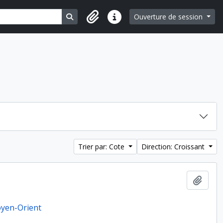
Search in browse page
Ouverture de session
Liens rapides
Trier par: Cote
Direction: Croissant
Ajout
Moyen-Orient