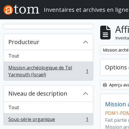
Skip to main content
Inventaires et archives en ligne
Aff
Inventa
Producteur
Remove filter:
Mission arché
Tout
Options 
Mission archéologique de Tel
1
, 1 résultats
Yarmouth (Israël)
Aperçu ava
Niveau de description
Mission 
Tout
PDM1-PD
Sous-série organique
1
Fait partie
, 1 résultats
Mission ar