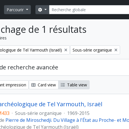
Rechercher
Search options
Parcourir
ichage de 1 résultats
ires
Remove filter:
ologique de Tel Yarmouth (Israël)
Sous-série organique
de recherche avancée
nt impression
Card view
Table view
archéologique de Tel Yarmouth, Israël
M433
·
Sous-série organique
·
1969-2015
 de
Pierre de Miroschedji. Du Village à l'État au Proche- et 
chéologique de Tel Yarmouth (Israël)