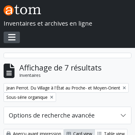
Skip to main content
Inventaires et archives en ligne
Toggle navigation
Affichage de 7 résultats
Inventaires
Remove filter:
Jean Perrot. Du Village à l'État au Proche- et Moyen-Orient
Remove filter:
Sous-série organique
Options de recherche avancée
Aperçu avant impression
Card view
Table view