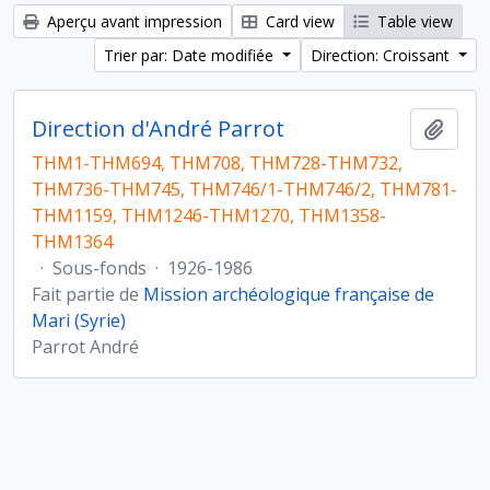
Aperçu avant impression
Card view
Table view
Trier par: Date modifiée
Direction: Croissant
Direction d'André Parrot
Ajout
THM1-THM694, THM708, THM728-THM732,
THM736-THM745, THM746/1-THM746/2, THM781-
THM1159, THM1246-THM1270, THM1358-
THM1364
·
Sous-fonds
·
1926-1986
Fait partie de
Mission archéologique française de
Mari (Syrie)
Parrot André