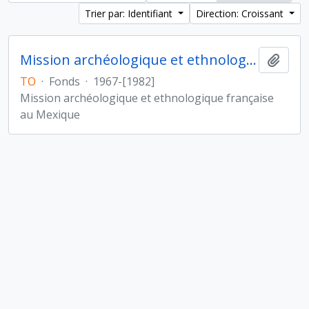
Trier par: Identifiant
Direction: Croissant
Mission archéologique et ethnologique française au Mexique
Ajout
TO
·
Fonds
·
1967-[1982]
Mission archéologique et ethnologique française
au Mexique