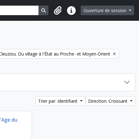
Search in browse page
Ouverture de session
Liens rapides
filter:
Cleuziou. Du village à l'État au Proche- et Moyen-Orient
Trier par: Identifiant
Direction: Croissant
l'Age du