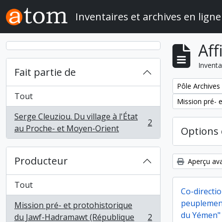
Skip to main content
Inventaires et archives en ligne
Aff
Inventa
Fait partie de
Remove filter:
Pôle Archives
Tout
Remove filter:
Mission pré- 
Serge Cleuziou. Du village à l'État
2
, 2 résultats
au Proche- et Moyen-Orient
Options 
Producteur
Aperçu ava
Tout
Co-directio
peuplement
Mission pré- et protohistorique
du Yémen"
du Jawf-Hadramawt (République
2