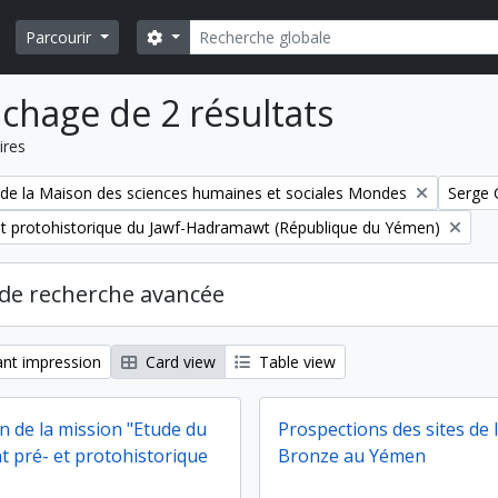
Rechercher
Search options
Parcourir
ichage de 2 résultats
ires
Remove 
 de la Maison des sciences humaines et sociales Mondes
Serge 
et protohistorique du Jawf-Hadramawt (République du Yémen)
de recherche avancée
nt impression
Card view
Table view
n de la mission "Etude du
Prospections des sites de 
 pré- et protohistorique
Bronze au Yémen