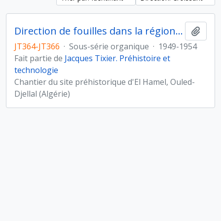
Direction de fouilles dans la région d'El Hamel, Ouled-Djellal (Algérie)
Ajout
JT364-JT366
·
Sous-série organique
·
1949-1954
Fait partie de
Jacques Tixier. Préhistoire et
technologie
Chantier du site préhistorique d'El Hamel, Ouled-
Djellal (Algérie)