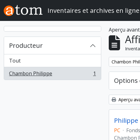
Skip to main content
Inventaires et archives en ligne
Aperçu avant
Aff
Producteur
Inventa
Tout
Remove filter:
Chambon Phil
Chambon Philippe
1
, 1 résultats
Options 
Aperçu ava
Philippe
PC
·
Fond
Chambon P