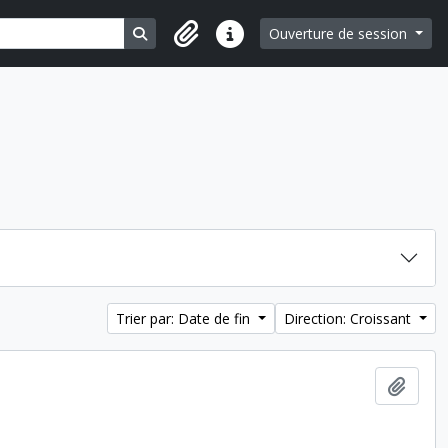
Search in browse page
Ouverture de session
Liens rapides
Trier par: Date de fin
Direction: Croissant
Ajout