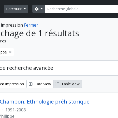
Rechercher
Search options
Parcourir
 impression
Fermer
ichage de 1 résultats
ires
ippe
de recherche avancée
nt impression
Card view
Table view
 Chambon. Ethnologie préhistorique
s
·
1991-2008
hilippe