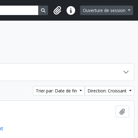
Search in browse page
Ouverture de session
Liens rapides
Trier par: Date de fin
Direction: Croissant
Ajout
nt