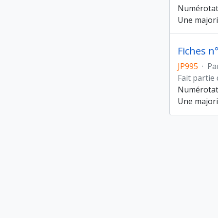
Numérotatio
Une majori
Fiches n
JP995
·
Par
Fait partie
Numérotatio
Une majori