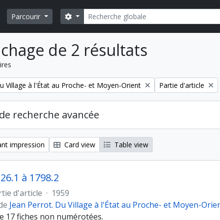
Rechercher
Search options
Parcourir
ichage de 2 résultats
ires
Remove filter:
u Village à l'État au Proche- et Moyen-Orient
Partie d'article
de recherche avancée
nt impression
Card view
Table view
°26.1 à 1798.2
tie d'article
·
1959
 de
Jean Perrot. Du Village à l'État au Proche- et Moyen-Orie
e 17 fiches non numérotées.