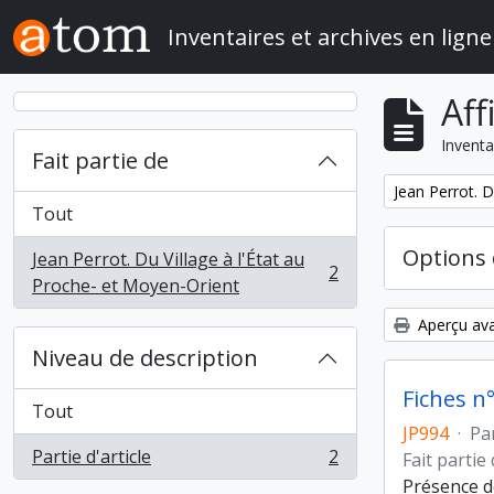
Skip to main content
Inventaires et archives en ligne
Aff
Inventa
Fait partie de
Remove filter:
Jean Perrot. D
Tout
Options 
Jean Perrot. Du Village à l'État au
2
, 2 résultats
Proche- et Moyen-Orient
Aperçu ava
Niveau de description
Fiches n
Tout
JP994
·
Par
Partie d'article
2
Fait partie
, 2 résultats
Présence d