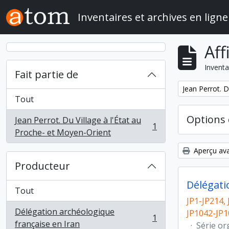
Skip to main content
Inventaires et archives en ligne
Aff
Inventa
Fait partie de
Remove filter:
Jean Perrot. D
Tout
Options 
Jean Perrot. Du Village à l'État au
1
, 1 résultats
Proche- et Moyen-Orient
Aperçu ava
Producteur
Délégati
Tout
JP1-JP214, 
Délégation archéologique
JP1042-JP1
1
, 1 résultats
française en Iran
·
Série or