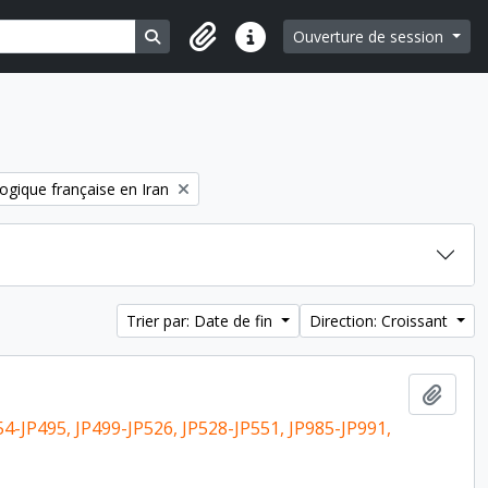
Search in browse page
Ouverture de session
Liens rapides
ogique française en Iran
Trier par: Date de fin
Direction: Croissant
Ajout
54-JP495, JP499-JP526, JP528-JP551, JP985-JP991,