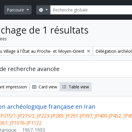
Rechercher
Search options
Parcourir
ichage de 1 résultats
ires
Remove filter:
u Village à l'État au Proche- et Moyen-Orient
Délégation archéol
de recherche avancée
nt impression
Card view
Table view
on archéologique française en Iran
JP215/1-JP215/3, JP223-JP289, JP291-JP397, JP400-JP452, JP4
067, JP1076-JP1122
ganique
·
1967-1993