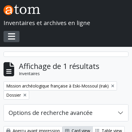
Skip to main content
Inventaires et archives en ligne
Toggle navigation
Affichage de 1 résultats
Inventaires
Remove filter:
Mission archéologique française à Eski-Mossoul (Irak)
Remove filter:
Dossier
Options de recherche avancée
Aperçu avant impression
Card view
Table view