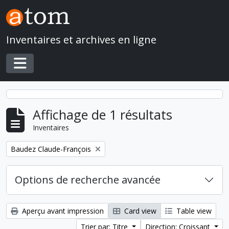
Skip to main content
Inventaires et archives en ligne
Toggle navigation
Affichage de 1 résultats
Inventaires
Remove filter:
Baudez Claude-François
Options de recherche avancée
Aperçu avant impression
Card view
Table view
Trier par: Titre
Direction: Croissant