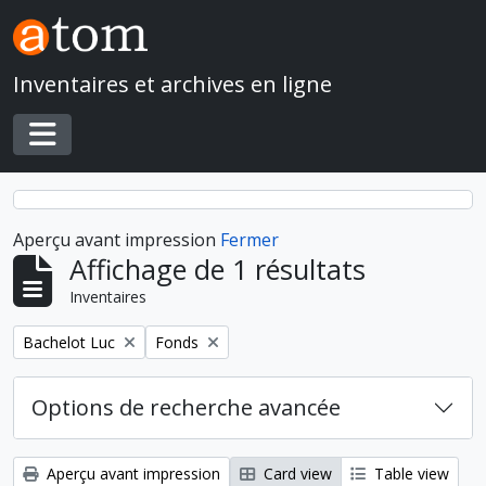
Skip to main content
Inventaires et archives en ligne
Toggle navigation
Aperçu avant impression
Fermer
Affichage de 1 résultats
Inventaires
Remove filter:
Remove filter:
Bachelot Luc
Fonds
Options de recherche avancée
Aperçu avant impression
Card view
Table view