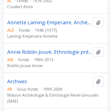
AC
·
Fonds
·
1976-2003
Coudart Anick
Annette Laming-Emperaire. Archéologie des Amériques
Ajout
ALE
·
Fonds
·
1946-[1977]
Laming-Emperaire Annette
Annie Roblin-Jouve. Ethnologie préhistorique
Ajout
ARJ
·
Fonds
·
1969-2013
Roblin-Jouve Annie
Archives
Ajout
AR
·
Sous-fonds
·
1999-2009
Maison Archéologie & Ethnologie René-Ginouvès
(MAE)