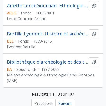
Arlette Leroi-Gourhan. Ethnologie préhistorique
Ajout
ARLG
·
Fonds
·
1883-2001
Leroi-Gourhan Arlette
Bertille Lyonnet. Histoire et archéologie de l'Orient cunéiforme
Ajout
BEL
·
Fonds
·
1978-2015
Lyonnet Bertille
Bibliothèque d'archéologie et des sciences de l'antiquité
Ajout
BA
·
Sous-fonds
·
1997-2008
Maison Archéologie & Ethnologie René-Ginouvès
(MAE)
Résultats 1 à 10 sur 107
Précédent
Suivant