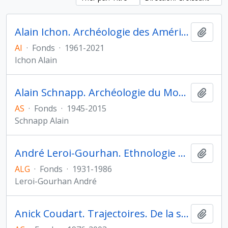
Alain Ichon. Archéologie des Amériques
Ajout
AI
·
Fonds
·
1961-2021
Ichon Alain
Alain Schnapp. Archéologie du Monde grec archaïque et classique
Ajout
AS
·
Fonds
·
1945-2015
Schnapp Alain
André Leroi-Gourhan. Ethnologie préhistorique
Ajout
ALG
·
Fonds
·
1931-1986
Leroi-Gourhan André
Anick Coudart. Trajectoires. De la sédentarisation à l'État
Ajout