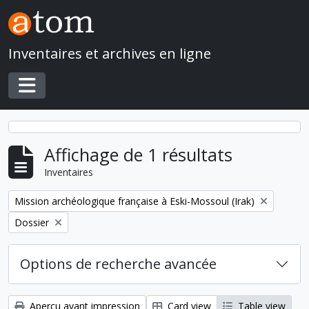
Skip to main content
Inventaires et archives en ligne
Toggle navigation
Affichage de 1 résultats
Inventaires
Remove filter:
Mission archéologique française à Eski-Mossoul (Irak)
Remove filter:
Dossier
Options de recherche avancée
Aperçu avant impression
Card view
Table view