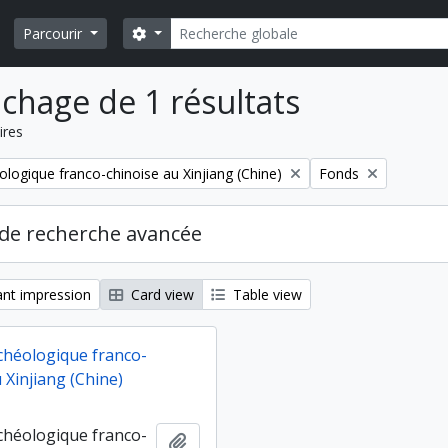
Rechercher
Search options
Parcourir
ichage de 1 résultats
ires
Remove filter:
ologique franco-chinoise au Xinjiang (Chine)
Fonds
de recherche avancée
nt impression
Card view
Table view
chéologique franco-
 Xinjiang (Chine)
chéologique franco-
Ajouter au presse-papier