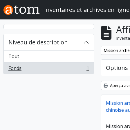
Skip to main content
Inventaires et archives en ligne
Aff
Inventa
Niveau de description
Remove filter:
Mission arché
Tout
Options 
Fonds
1
, 1 résultats
Aperçu ava
Mission ar
chinoise au
Mission ar