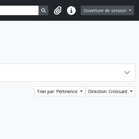
Search in browse page
Ouverture de session
Liens rapides
Trier par: Pertinence
Direction: Croissant