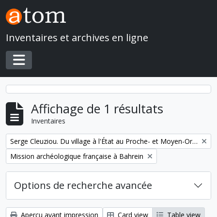
Skip to main content
Inventaires et archives en ligne
Toggle navigation
Affichage de 1 résultats
Inventaires
Remove filter:
Serge Cleuziou. Du village à l'État au Proche- et Moyen-Orient
Remove filter:
Mission archéologique française à Bahrein
Options de recherche avancée
Aperçu avant impression
Card view
Table view