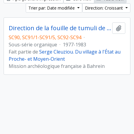
Trier par: Date modifiée
Direction: Croissant
Direction de la fouille de tumuli de l'Age du Bronze à Umm Jidr, Bahreïn (novembre 1979)
Ajout
SC90, SC91/1-SC91/5, SC92-SC94
·
Sous-série organique
·
1977-1983
Fait partie de
Serge Cleuziou. Du village à l'État au
Proche- et Moyen-Orient
Mission archéologique française à Bahrein