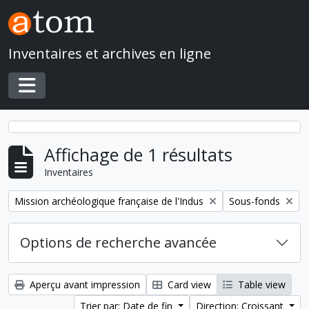
Skip to main content
Inventaires et archives en ligne
Toggle navigation
Affichage de 1 résultats
Inventaires
Remove filter:
Remove filter:
Mission archéologique française de l'Indus
Sous-fonds
Options de recherche avancée
Aperçu avant impression
Card view
Table view
Trier par: Date de fin
Direction: Croissant