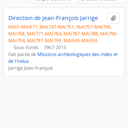
Direction de Jean-François Jarrige
Ajout
MAI1-MAI671, MAI747-MAI751, MAI757-MAI766,
MAI768, MAI771-MAI784, MAI787-MAI788, MAI790-
MAI794, MAI797-MAI799, MAI939-MAI955
·
Sous-fonds
·
1967-2013
Fait partie de
Missions archéologiques des Indes et
de l'Indus
Jarrige Jean-François