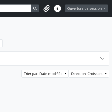
Search in browse page
Ouverture de session
Liens rapides
Trier par: Date modifiée
Direction: Croissant