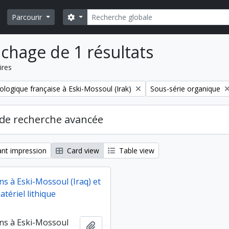
Rechercher
Search options
Parcourir
ichage de 1 résultats
ires
Remove filter:
ologique française à Eski-Mossoul (Irak)
Sous-série organique
de recherche avancée
nt impression
Card view
Table view
ns à Eski-Mossoul (Iraq) et
tériel lithique
ns à Eski-Mossoul
Ajouter au presse-papier