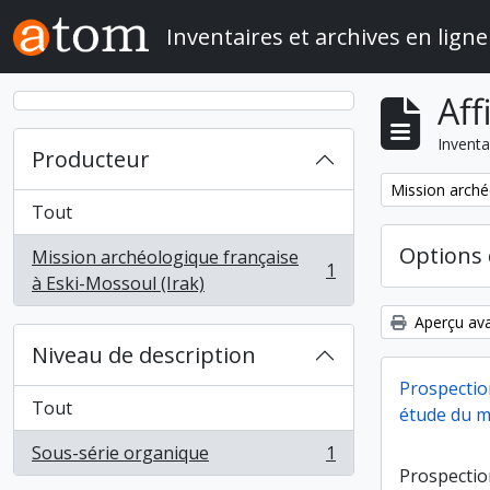
Skip to main content
Inventaires et archives en ligne
Aff
Inventa
Producteur
Remove filter:
Mission arché
Tout
Options 
Mission archéologique française
1
, 1 résultats
à Eski-Mossoul (Irak)
Aperçu ava
Niveau de description
Prospectio
Tout
étude du ma
Sous-série organique
1
, 1 résultats
Prospectio