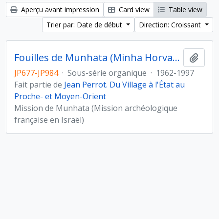
Aperçu avant impression
Card view
Table view
Trier par: Date de début
Direction: Croissant
Fouilles de Munhata (Minha Horvat) sous la direction de Jean Perrot
Ajout
JP677-JP984
·
Sous-série organique
·
1962-1997
Fait partie de
Jean Perrot. Du Village à l'État au
Proche- et Moyen-Orient
Mission de Munhata (Mission archéologique
française en Israël)