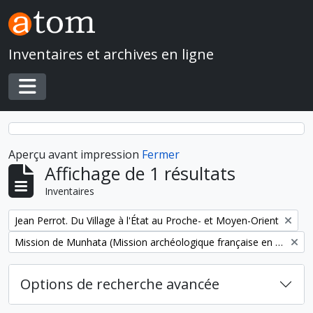
Skip to main content
Inventaires et archives en ligne
Toggle navigation
Aperçu avant impression
Fermer
Affichage de 1 résultats
Inventaires
Remove filter:
Jean Perrot. Du Village à l'État au Proche- et Moyen-Orient
Remove filter:
Mission de Munhata (Mission archéologique française en Israël)
Options de recherche avancée